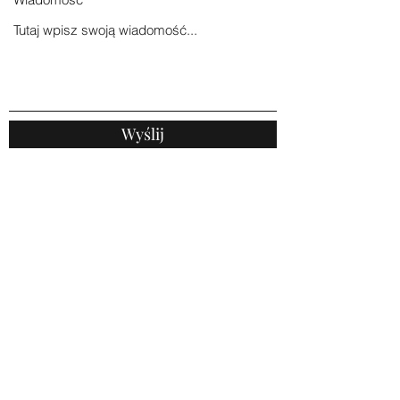
Wyślij
EDU-WEST Usługi szkoleniowo-edukacyjne
eduwesterlich@gmail.com
602-691-861
ul. 5 Lipca, Szczecin